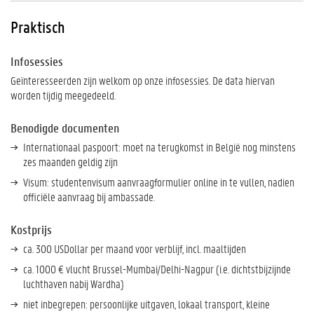
Praktisch
Infosessies
Geïnteresseerden zijn welkom op onze infosessies. De data hiervan
worden tijdig meegedeeld.
Benodigde documenten
Internationaal paspoort: moet na terugkomst in België nog minstens
zes maanden geldig zijn
Visum: studentenvisum aanvraagformulier online in te vullen, nadien
officiële aanvraag bij ambassade.
Kostprijs
ca. 300 USDollar per maand voor verblijf, incl. maaltijden
ca. 1000 € vlucht Brussel-Mumbai/Delhi-Nagpur (i.e. dichtstbijzijnde
luchthaven nabij Wardha)
niet inbegrepen: persoonlijke uitgaven, lokaal transport, kleine