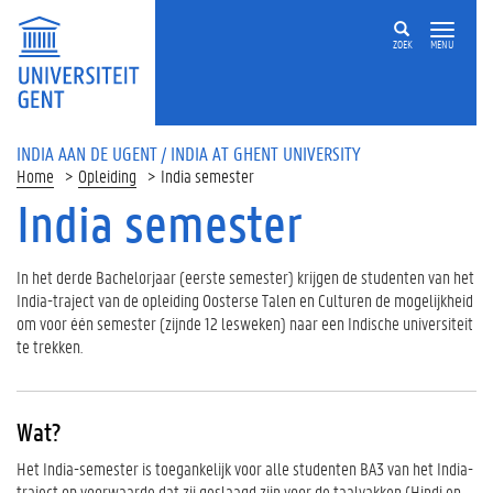
ZOEK
MENU
INDIA AAN DE UGENT / INDIA AT GHENT UNIVERSITY
Home
Opleiding
India semester
India semester
Op
deze
pagina
In het derde Bachelorjaar (eerste semester) krijgen de studenten van het
India-traject van de opleiding Oosterse Talen en Culturen de mogelijkheid
W
om voor één semester (zijnde 12 lesweken) naar een Indische universiteit
a
te trekken.
t
?
W
Wat?
a
a
Het India-semester is toegankelijk voor alle studenten BA3 van het India-
r
traject op voorwaarde dat zij geslaagd zijn voor de taalvakken (Hindi en