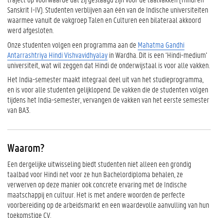
o
Sanskrit I-IV). Studenten verblijven aan één van de Indische universiteiten
m
waarmee vanuit de vakgroep Talen en Culturen een bilateraal akkoord
?
werd afgesloten.
P
Onze studenten volgen een programma aan de
Mahatma Gandhi
r
Antarra
shtriya Hindi Vishvavidhyalay
in Wardha. Dit is een ‘Hindi-medium’
a
universiteit, wat wil zeggen dat Hindi de onderwijstaal is voor alle vakken.
k
Het India-semester maakt integraal deel uit van het studieprogramma,
t
en is voor alle studenten gelijklopend. De vakken die de studenten volgen
i
tijdens het India-semester, vervangen de vakken van het eerste semester
s
van BA3.
c
h
Waarom?
Een dergelijke uitwisseling biedt studenten niet alleen een grondig
taalbad voor Hindi net voor ze hun Bachelordiploma behalen, ze
verwerven op deze manier ook concrete ervaring met de Indische
maatschappij en cultuur. Het is met andere woorden de perfecte
voorbereiding op de arbeidsmarkt en een waardevolle aanvulling van hun
toekomstige CV.